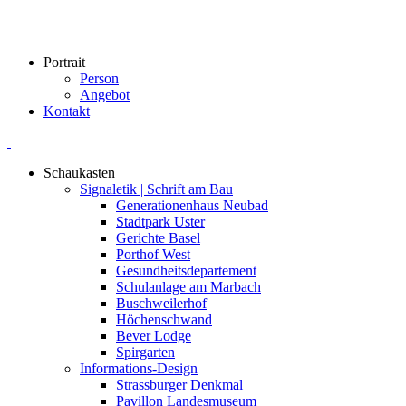
Portrait
Person
Angebot
Kontakt
Schaukasten
Signaletik | Schrift am Bau
Generationenhaus Neubad
Stadtpark Uster
Gerichte Basel
Porthof West
Gesundheitsdepartement
Schulanlage am Marbach
Buschweilerhof
Höchenschwand
Bever Lodge
Spirgarten
Informations-Design
Strassburger Denkmal
Pavillon Landesmuseum