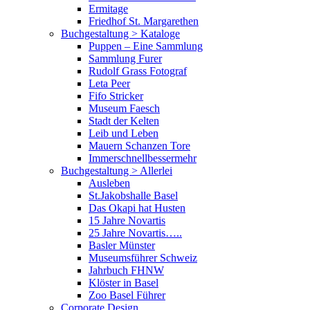
Ermitage
Friedhof St. Margarethen
Buchgestaltung > Kataloge
Puppen – Eine Sammlung
Sammlung Furer
Rudolf Grass Fotograf
Leta Peer
Fifo Stricker
Museum Faesch
Stadt der Kelten
Leib und Leben
Mauern Schanzen Tore
Immerschnellbessermehr
Buchgestaltung > Allerlei
Ausleben
St.Jakobshalle Basel
Das Okapi hat Husten
15 Jahre Novartis
25 Jahre Novartis…..
Basler Münster
Museumsführer Schweiz
Jahrbuch FHNW
Klöster in Basel
Zoo Basel Führer
Corporate Design