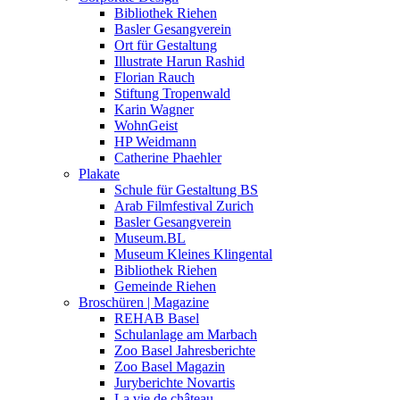
Bibliothek Riehen
Basler Gesangverein
Ort für Gestaltung
Illustrate Harun Rashid
Florian Rauch
Stiftung Tropenwald
Karin Wagner
WohnGeist
HP Weidmann
Catherine Phaehler
Plakate
Schule für Gestaltung BS
Arab Filmfestival Zurich
Basler Gesangverein
Museum.BL
Museum Kleines Klingental
Bibliothek Riehen
Gemeinde Riehen
Broschüren | Magazine
REHAB Basel
Schulanlage am Marbach
Zoo Basel Jahresberichte
Zoo Basel Magazin
Juryberichte Novartis
La vie de château