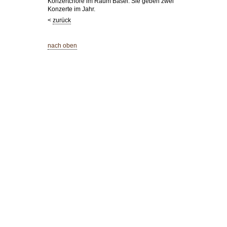
Konzertchöre im Raum Basel. Sie geben zwei
Konzerte im Jahr.
<
zurück
nach oben