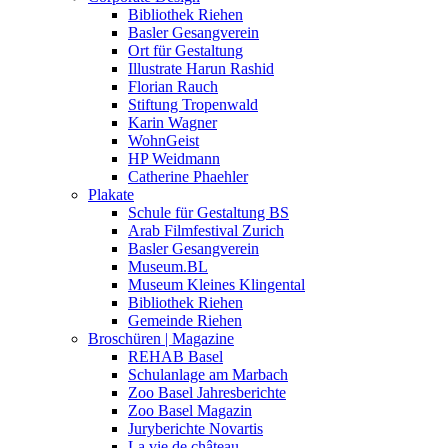
Bibliothek Riehen
Basler Gesangverein
Ort für Gestaltung
Illustrate Harun Rashid
Florian Rauch
Stiftung Tropenwald
Karin Wagner
WohnGeist
HP Weidmann
Catherine Phaehler
Plakate
Schule für Gestaltung BS
Arab Filmfestival Zurich
Basler Gesangverein
Museum.BL
Museum Kleines Klingental
Bibliothek Riehen
Gemeinde Riehen
Broschüren | Magazine
REHAB Basel
Schulanlage am Marbach
Zoo Basel Jahresberichte
Zoo Basel Magazin
Juryberichte Novartis
La vie de château