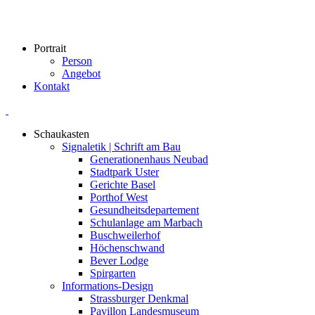
Portrait
Person
Angebot
Kontakt
Schaukasten
Signaletik | Schrift am Bau
Generationenhaus Neubad
Stadtpark Uster
Gerichte Basel
Porthof West
Gesundheitsdepartement
Schulanlage am Marbach
Buschweilerhof
Höchenschwand
Bever Lodge
Spirgarten
Informations-Design
Strassburger Denkmal
Pavillon Landesmuseum