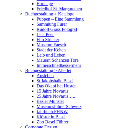
Ermitage
Friedhof St. Margarethen
Buchgestaltung > Kataloge
Puppen – Eine Sammlung
Sammlung Furer
Rudolf Grass Fotograf
Leta Peer
Fifo Stricker
Museum Faesch
Stadt der Kelten
Leib und Leben
Mauern Schanzen Tore
Immerschnellbessermehr
Buchgestaltung > Allerlei
Ausleben
St.Jakobshalle Basel
Das Okapi hat Husten
15 Jahre Novartis
25 Jahre Novartis…..
Basler Münster
Museumsführer Schweiz
Jahrbuch FHNW
Klöster in Basel
Zoo Basel Führer
Corporate Design